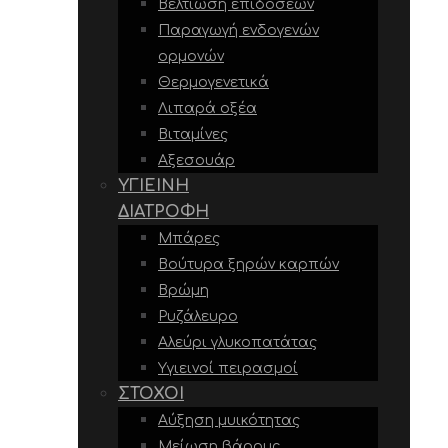
Βελτίωση επιδόσεων
Παραγωγή ενδογενών
ορμονών
Θερμογενετικά
Λιπαρά οξέα
Βιταμίνες
Αξεσουάρ
ΥΓΙΕΙΝΉ
ΔΙΑΤΡΟΦΉ
Μπάρες
Βούτυρα ξηρών καρπών
Βρώμη
Ρυζάλευρο
Αλεύρι γλυκοπατάτας
Υγιεινοί πειρασμοί
ΣΤΌΧΟΙ
Αύξηση μυικότητας
Μείωση βάρους