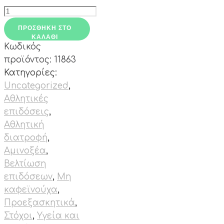
Hydra
Train
ΠΡΟΣΘΉΚΗ ΣΤΟ
ποσότητα
ΚΑΛΆΘΙ
Κωδικός
προϊόντος:
11863
Κατηγορίες:
Uncategorized
,
Αθλητικές
επιδόσεις
,
Αθλητική
διατροφή
,
Αμινοξέα
,
Βελτίωση
επιδόσεων
,
Μη
καφεϊνούχα
,
Προεξασκητικά
,
Στόχοι
,
Υγεία και