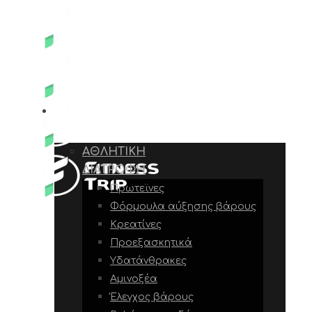
E-SHOP
ΑΘΛΗΤΙΚΉ
ΔΙΑΤΡΟΦΉ
Πρωτεϊνες
Φόρμουλα αύξησης βάρους
Κρεατίνες
Προεξασκητικά
Υδατάνθρακες
Αμινοξέα
Έλεγχος βάρους