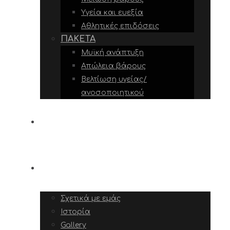
Υγεία και ευεξία
Αθλητικές επιδόσεις
ΠΑΚΈΤΑ
Μυϊκή ανάπτυξη
Απώλεια βάρους
Βελτίωση υγείας/
ανοσοποιητικού
ΥΠΗΡΕΣΊΕΣ
ΣΧΕΤΙΚΆ ΜΕ ΕΜΆΣ
Σχετικά με εμάς
Ιστορία
Gallery