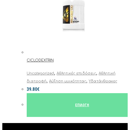
CICLODEXTRIN
,
,
Uncategorized
Αθλητικές επιδόσεις
Αθλητική
,
,
διατροφή
Αύξηση μυικότητας
Υδατάνθρακες
39.80
€
ΕΠΙΛΟΓΉ
Αυτό
το