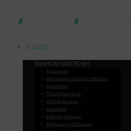
E-SHOP
ΑΘΛΗΤΙΚΉ ΔΙΑΤΡΟΦΉ
Πρωτεϊνες
Φόρμουλα αύξησης βάρους
Κρεατίνες
Προεξασκητικά
Υδατάνθρακες
Αμινοξέα
Έλεγχος βάρους
Βελτίωση επιδόσεων