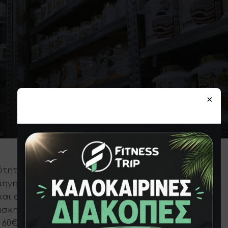
×
ητας για τις ανάγκες μυϊκής
ιηγηθείτε στις κορυφαίες μάρκες του
και αγοράστε από την μεγάλη ποικιλία
κητικά, βιταμίνες, BCAA και πολλά άλλα
 60€.