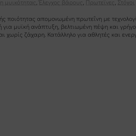
η μυικότητας
,
Έλεγχος βάρους
,
Πρωτεϊνες
,
Στόχοι
Υψηλής ποιότητας απομονωμένη πρωτεΐνη με τεχνολ
ή για μυϊκή ανάπτυξη, βελτιωμένη πέψη και γρή
αι χωρίς ζάχαρη. Κατάλληλο για αθλητές και ενερ