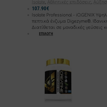
Isolate
,
Αθλητικές επιδόσεις
,
Αύξησ
107.90
€
Isolate Professional - iO.GENIX 
πεπτικά ένζυμα Digezyme®. Ιδανικ
Διατίθεται σε μοναδικές γεύσεις κ
Αυτό
ΕΠΙΛΟΓΉ
το
προϊόν
έχει
πολλαπλές
παραλλαγές.
Οι
επιλογές
μπορούν
να
επιλεγούν
στη