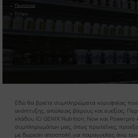
Προϊόντα
Στόχοι
Εδώ θα βρείτε συμπληρώματα κορυφαίας ποιότ
ανάπτυξης, απώλειας βάρους και ευεξίας. Περ
κλάδου IO GENIX Nutrition, Now και Powerpro 
συμπληρωμάτων μας, όπως πρωτεΐνες, προεξασ
με δωρεάν αποστολή για παραγγελίες άνω των