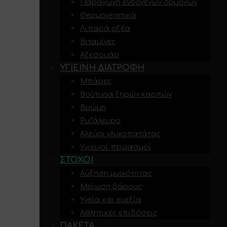
Παραγωγή ενδογενών ορμονών
Θερμογενετικά
Λιπαρά οξέα
Βιταμίνες
Αξεσουάρ
ΥΓΙΕΙΝΉ ΔΙΑΤΡΟΦΉ
Μπάρες
Βούτυρα ξηρών καρπών
Βρώμη
Ρυζάλευρο
Αλεύρι γλυκοπατάτας
Υγιεινοί πειρασμοί
ΣΤΌΧΟΙ
Αύξηση μυικότητας
Μείωση βάρους
Υγεία και ευεξία
Αθλητικές επιδόσεις
ΠΑΚΈΤΑ