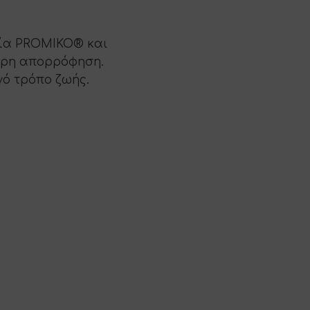
ογία PROMIKO® και
γορη απορρόφηση.
γό τρόπο ζωής.