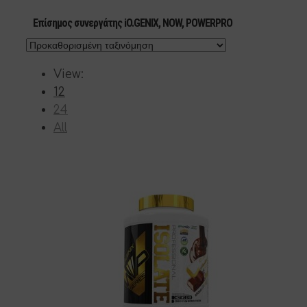
Επίσημος συνεργάτης iO.GENIX, NOW, POWERPRO
View:
12
24
All