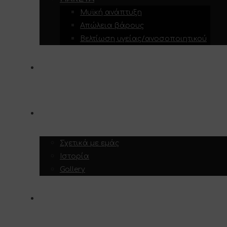
Μυϊκή ανάπτυξη
Απώλεια βάρους
Βελτίωση υγείας/ανοσοποιητικού
ΥΠΗΡΕΣΊΕΣ
ΣΧΕΤΙΚΆ ΜΕ ΕΜΆΣ
Σχετικά με εμάς
Ιστορία
Gallery
ΕΠΙΚΟΙΝΩΝΊΑ