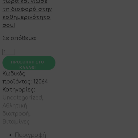
τώρα και νιώσε
τη διαφορά στην
καθημερινότητα
σου!
Σε απόθεμα
Vitamin
D3
ΠΡΟΣΘΉΚΗ ΣΤΟ
+
ΚΑΛΆΘΙ
Κωδικός
K2
προϊόντος:
12064
Liposomal
Κατηγορίες:
ποσότητα
Uncategorized
,
Αθλητική
διατροφή
,
Βιταμίνες
Περιγραφή