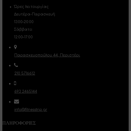
Ώρες λειτουργίας
Δευτέρα-Παρασκευή:
13:00–20:00
Σάββατο:
12:00–17:00
Παρασκευοπούλου 44, Περιστέρι
210 5716612
693 2465144
info@fitnesstrip.gr
ΠΛΗΡΟΦΟΡΊΕΣ