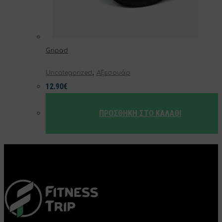
Gripad
,
Uncategorized
Αξεσουάρ
12.90
€
ΠΡΟΣΘΉΚΗ ΣΤΟ ΚΑΛΆΘΙ