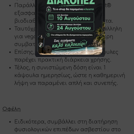
Παράλληλα, η τεχνολογία Liposovit®
εξασφαλίζει βελτιωμένη
βιοδιαθεσιμότητα και σταθερότητα.
Ταυτόχρονα, η σύνθεση είναι κατάλληλη
για vegans, προσφέροντας ευρύτερη
συμβατότητα.
Επίσης, η συσκευασία με 60 κάψουλες
παρέχει πρακτική διάρκεια χρήσης.
Τέλος, η συνιστώμενη δόση είναι 1
κάψουλα ημερησίως, ώστε η καθημερινή
λήψη να παραμένει απλή και συνεπής.
Οφέλη
Ειδικότερα, συμβάλλει στη διατήρηση
φυσιολογικών επιπέδων ασβεστίου στο