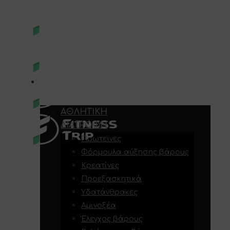
E-SHOP
ΑΘΛΗΤΙΚΉ
ΔΙΑΤΡΟΦΉ
Πρωτεϊνες
Φόρμουλα αύξησης βάρους
Κρεατίνες
Προεξασκητικά
Υδατάνθρακες
Αμινοξέα
Έλεγχος βάρους