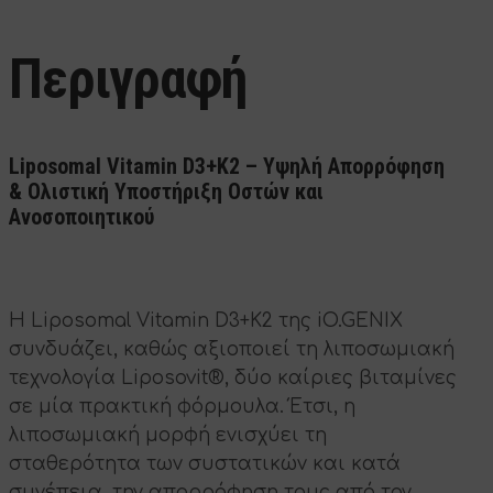
Περιγραφή
Liposomal Vitamin D3+K2 – Υψηλή Απορρόφηση
& Ολιστική Υποστήριξη Οστών και
Ανοσοποιητικού
Η Liposomal Vitamin D3+K2 της iO.GENIX
συνδυάζει, καθώς αξιοποιεί τη λιποσωμιακή
τεχνολογία Liposovit®, δύο καίριες βιταμίνες
σε μία πρακτική φόρμουλα. Έτσι, η
λιποσωμιακή μορφή ενισχύει τη
σταθερότητα των συστατικών και κατά
συνέπεια, την απορρόφηση τους από τον