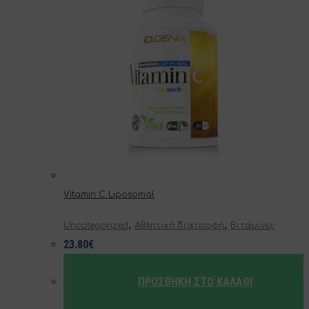
προϊόντος
Vitamin C Liposomal
,
,
Uncategorized
Αθλητική διατροφή
Βιταμίνες
23.80
€
ΠΡΟΣΘΉΚΗ ΣΤΟ ΚΑΛΆΘΙ