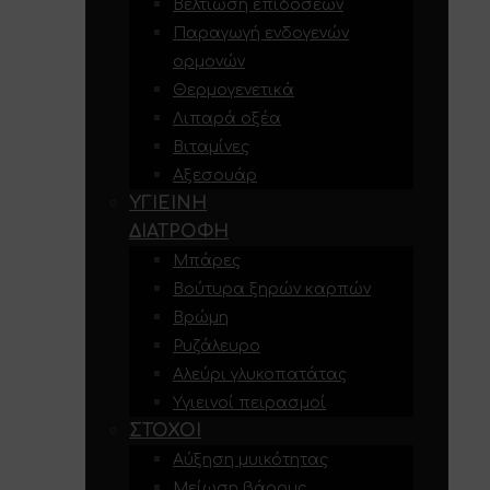
Βελτίωση επιδόσεων
Παραγωγή ενδογενών
ορμονών
Θερμογενετικά
Λιπαρά οξέα
Βιταμίνες
Αξεσουάρ
ΥΓΙΕΙΝΉ
ΔΙΑΤΡΟΦΉ
Μπάρες
Βούτυρα ξηρών καρπών
Βρώμη
Ρυζάλευρο
Αλεύρι γλυκοπατάτας
Υγιεινοί πειρασμοί
ΣΤΌΧΟΙ
Αύξηση μυικότητας
Μείωση βάρους