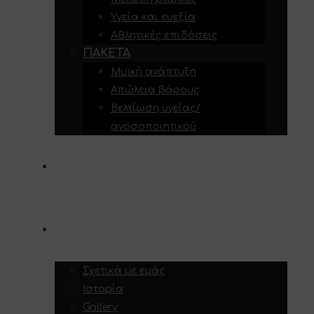
Υγεία και ευεξία
Αθλητικές επιδόσεις
ΠΑΚΈΤΑ
Μυϊκή ανάπτυξη
Απώλεια βάρους
Βελτίωση υγείας/
ανοσοποιητικού
ΥΠΗΡΕΣΊΕΣ
ΣΧΕΤΙΚΆ ΜΕ ΕΜΆΣ
Σχετικά με εμάς
Ιστορία
Gallery