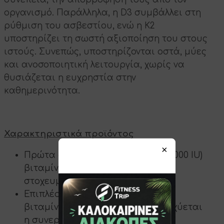
οργανισμό. Παράλληλα, η D3 συμβάλλει στη
ρύθμιση του ασβεστίου, ενώ η K2
υποστηρίζει τη σωστή αξιοποίηση του στους
ιστούς. Συνεπώς, υποστηρίζονται οστά, μύες
και ανοσοποιητική λειτουργία, χωρίς να
θυσιάζεται η ευχρηστία στην
καθημερινότητα.
Χαρακτηριστικά προϊόντος
×
Πρώτα απ’ όλα, περιέχει 50 mg (2.000 IU)
βιταμίνης D3 ανά κάψουλα, για
στοχευμένη υποστήριξη.
Επιπλέον, συνδυάζεται με 200 mg
βιταμίνης K2 (MK-7), ώστε να ενισχύεται
η συνεργία με τη D3.