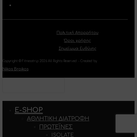
Πολιτική Απορρήτου
Όροι χρήσης
Σημείωμα Ευθύνης
Copyright © Fitnesstrip 2026 All Rights Reserved. - Created by
Nikos Broikos
Type your text and hit
enter to search
E-SHOP
ΑΘΛΗΤΙΚΉ ΔΙΑΤΡΟΦΉ
ΠΡΩΤΕΪΝΕΣ
ISOLATE