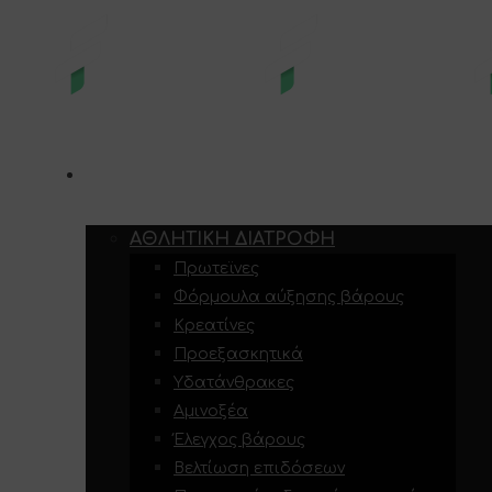
E-SHOP
ΑΘΛΗΤΙΚΉ ΔΙΑΤΡΟΦΉ
Πρωτεϊνες
Φόρμουλα αύξησης βάρους
Κρεατίνες
Προεξασκητικά
Υδατάνθρακες
Αμινοξέα
Έλεγχος βάρους
Βελτίωση επιδόσεων