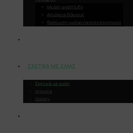
Μυϊκή ανάπτυξη
Απώλεια βάρους
Βελτίωση υγείας/ανοσοποιητικού
ΥΠΗΡΕΣΊΕΣ
ΣΧΕΤΙΚΆ ΜΕ ΕΜΆΣ
Σχετικά με εμάς
Ιστορία
Gallery
ΕΠΙΚΟΙΝΩΝΊΑ