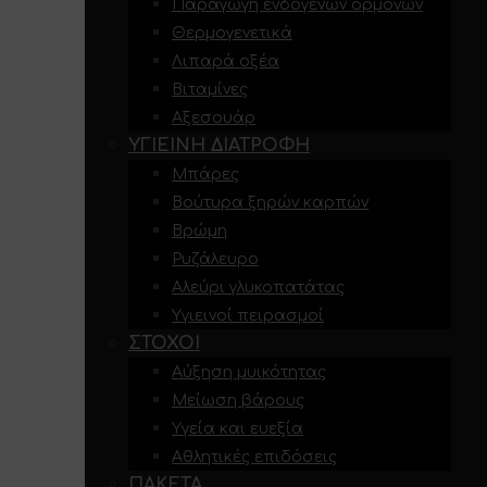
Παραγωγή ενδογενών ορμονών
Θερμογενετικά
Λιπαρά οξέα
Βιταμίνες
Αξεσουάρ
ΥΓΙΕΙΝΉ ΔΙΑΤΡΟΦΉ
Μπάρες
Βούτυρα ξηρών καρπών
Βρώμη
Ρυζάλευρο
Αλεύρι γλυκοπατάτας
Υγιεινοί πειρασμοί
ΣΤΌΧΟΙ
Αύξηση μυικότητας
Μείωση βάρους
Υγεία και ευεξία
Αθλητικές επιδόσεις
ΠΑΚΈΤΑ