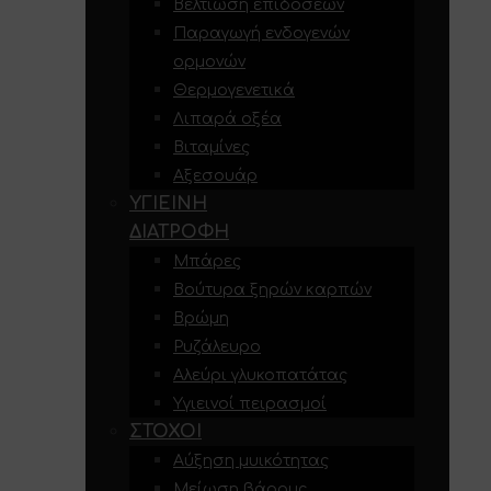
Βελτίωση επιδόσεων
Παραγωγή ενδογενών
ορμονών
Θερμογενετικά
Λιπαρά οξέα
Βιταμίνες
Αξεσουάρ
ΥΓΙΕΙΝΉ
ΔΙΑΤΡΟΦΉ
Μπάρες
Βούτυρα ξηρών καρπών
Βρώμη
Ρυζάλευρο
Αλεύρι γλυκοπατάτας
Υγιεινοί πειρασμοί
ΣΤΌΧΟΙ
Αύξηση μυικότητας
Μείωση βάρους