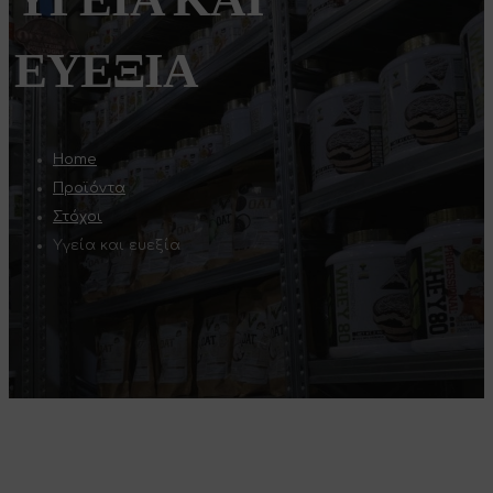
ΕΥΕΞΊΑ
Home
Προϊόντα
Στόχοι
Υγεία και ευεξία