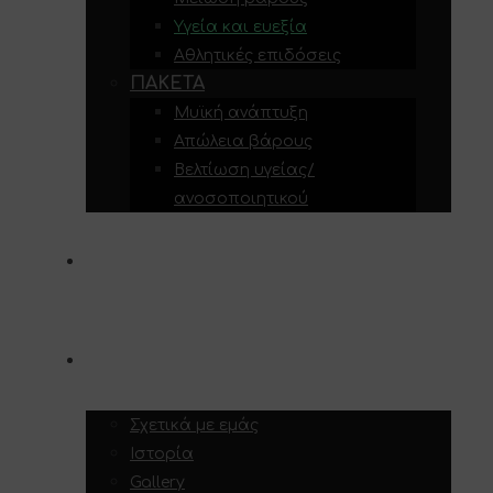
Υγεία και ευεξία
Αθλητικές επιδόσεις
ΠΑΚΈΤΑ
Μυϊκή ανάπτυξη
Απώλεια βάρους
Βελτίωση υγείας/
ανοσοποιητικού
ΥΠΗΡΕΣΊΕΣ
ΣΧΕΤΙΚΆ ΜΕ ΕΜΆΣ
Σχετικά με εμάς
Ιστορία
Gallery