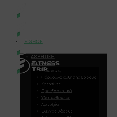
E-SHOP
ΑΘΛΗΤΙΚΉ
ΔΙΑΤΡΟΦΉ
Πρωτεϊνες
Φόρμουλα αύξησης βάρους
Κρεατίνες
Προεξασκητικά
Υδατάνθρακες
Αμινοξέα
Έλεγχος βάρους