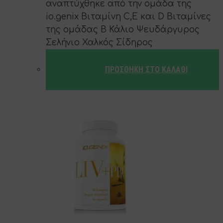
αναπτύχθηκε από την ομάδα της
io.genix Βιταμίνη C,E και D Βιταμίνες
της ομάδας Β Κάλιο Ψευδάργυρος
Σελήνιο Χαλκός Σίδηρος
ΠΡΟΣΘΉΚΗ ΣΤΟ ΚΑΛΆΘΙ