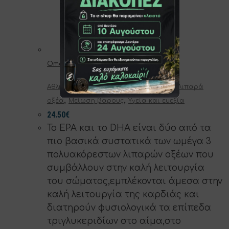
Omega 3 90 softgels
,
,
Αθλητική διατροφή
Έλεγχος βάρους
Λιπαρά
,
,
οξέα
Μείωση βάρους
Υγεία και ευεξία
24.50
€
Το EPA και το DHA είναι δύο από τα
πιο βασικά συστατικά των ωμέγα 3
πολυακόρεστων λιπαρών οξέων που
συμβάλλουν στην καλή λειτουργία
του σώματος,εμπλέκονται άμεσα στην
καλή λειτουργία της καρδιάς και
διατηρούν φυσιολογικά τα επίπεδα
τριγλυκεριδίων στο αίμα,στο