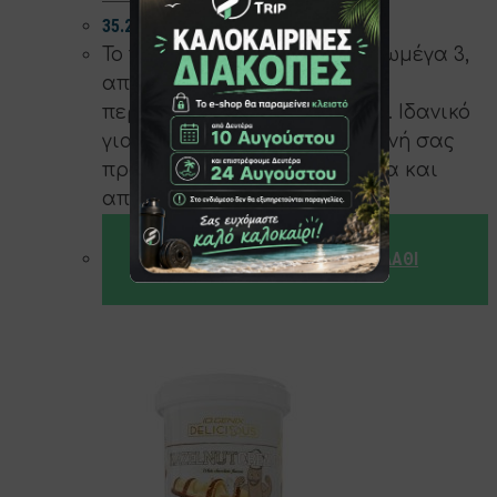
35.20
€
Το πιο πλήρες συμπλήρωμα ωμέγα 3,
αποτελείται από υψηλή
περιεκτικότητα EPA και DHA. Ιδανικό
για να παρέχει την καθημερινή σας
πρόσληψη σε ωμέγα 3 εύκολα και
απλά
ΠΡΟΣΘΉΚΗ ΣΤΟ ΚΑΛΆΘΙ