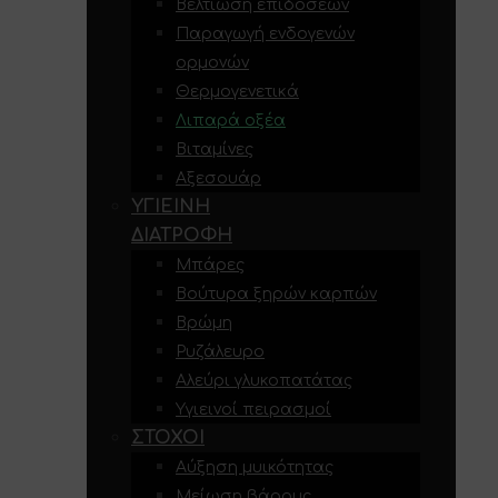
Βελτίωση επιδόσεων
Παραγωγή ενδογενών
ορμονών
Θερμογενετικά
Λιπαρά οξέα
Βιταμίνες
Αξεσουάρ
ΥΓΙΕΙΝΉ
ΔΙΑΤΡΟΦΉ
Μπάρες
Βούτυρα ξηρών καρπών
Βρώμη
Ρυζάλευρο
Αλεύρι γλυκοπατάτας
Υγιεινοί πειρασμοί
ΣΤΌΧΟΙ
Αύξηση μυικότητας
Μείωση βάρους