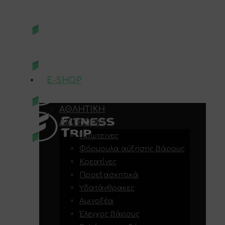
E-SHOP
ΑΘΛΗΤΙΚΉ
ΔΙΑΤΡΟΦΉ
Πρωτεϊνες
Φόρμουλα αύξησης βάρους
Κρεατίνες
Προεξασκητικά
Υδατάνθρακες
Αμινοξέα
Έλεγχος βάρους