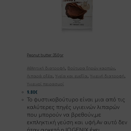
Peanut butter 350gr
,
,
Αθλητική διατροφή
Βούτυρα ξηρών καρπών
,
,
,
Λιπαρά οξέα
Υγεία και ευεξία
Υγιεινή διατροφή
Υγιεινοί πειρασμοί
9.80
€
Το φυστικοβούτυρο είναι μια από τις
καλύτερες πηγές υγιεινών λιπαρών
που μπορούν να βρεθούν,με
εκπληκτική γεύση και υφή.Αν αυτό δεν
ήταν αρκετό,η IO.GENIX έχει