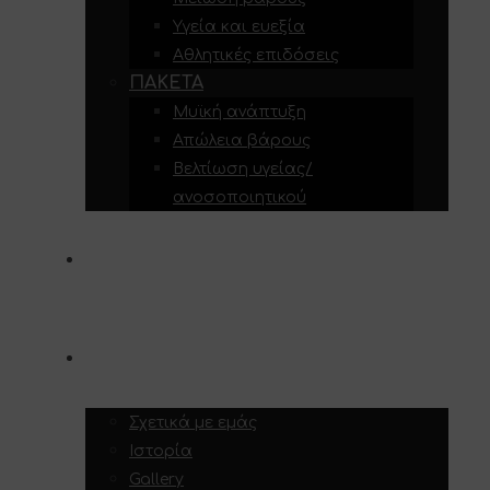
Υγεία και ευεξία
Αθλητικές επιδόσεις
ΠΑΚΈΤΑ
Μυϊκή ανάπτυξη
Απώλεια βάρους
Βελτίωση υγείας/
ανοσοποιητικού
ΥΠΗΡΕΣΊΕΣ
ΣΧΕΤΙΚΆ ΜΕ ΕΜΆΣ
Σχετικά με εμάς
Ιστορία
Gallery