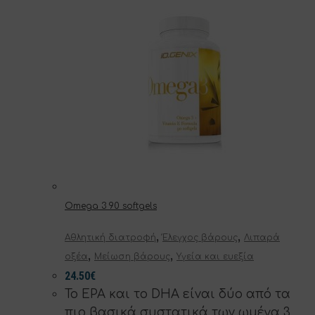
Omega 3 90 softgels
,
,
Αθλητική διατροφή
Έλεγχος βάρους
Λιπαρά
,
,
οξέα
Μείωση βάρους
Υγεία και ευεξία
24.50
€
Το EPA και το DHA είναι δύο από τα
πιο βασικά συστατικά των ωμέγα 3