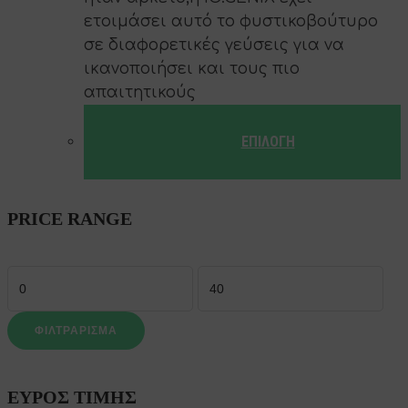
ετοιμάσει αυτό το φυστικοβούτυρο
σε διαφορετικές γεύσεις για να
ικανοποιήσει και τους πιο
απαιτητικούς
ΕΠΙΛΟΓΉ
Αυτό
το
PRICE RANGE
προϊόν
έχει
Ελάχιστη
Μέγιστη
πολλαπλές
τιμή
τιμή
παραλλαγές.
Οι
ΦΙΛΤΡΆΡΙΣΜΑ
επιλογές
μπορούν
ΕΎΡΟΣ ΤΙΜΉΣ
να