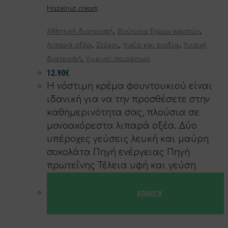
Hazelnut cream
,
,
Αθλητική διατροφή
Βούτυρα ξηρών καρπών
,
,
,
Λιπαρά οξέα
Στόχοι
Υγεία και ευεξία
Υγιεινή
,
διατροφή
Υγιεινοί πειρασμοί
12.90
€
Η νόστιμη κρέμα φουντουκιού είναι
ιδανική για να την προσθέσετε στην
καθημερινότητα σας, πλούσια σε
μονοακόρεστα λιπαρά οξέα. Δύο
υπέροχες γεύσεις λευκή και μαύρη
σοκολάτα Πηγή ενέργειας Πηγή
πρωτεΐνης Τέλεια υφή και γεύση
ΕΠΙΛΟΓΉ
Αυτό