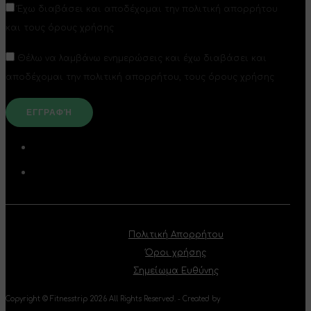
Έχω διαβάσει και αποδέχομαι την πολιτική απορρήτου
και τους όρους χρήσης
Θέλω να λαμβάνω ενημερώσεις και έχω διαβάσει και
αποδέχομαι την πολιτική απορρήτου, τους όρους χρήσης
Πολιτική Απορρήτου
Όροι χρήσης
Σημείωμα Ευθύνης
Copyright © Fitnesstrip 2026 All Rights Reserved. - Created by