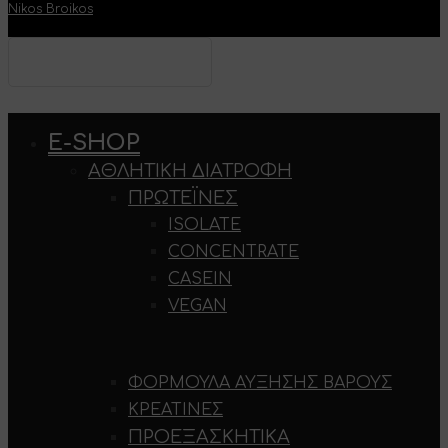
Nikos Broikos
Type your text and hit
enter to search
E-SHOP
ΑΘΛΗΤΙΚΉ ΔΙΑΤΡΟΦΉ
ΠΡΩΤΕΪΝΕΣ
ISOLATE
CONCENTRATE
CASEIN
VEGAN
ΦΌΡΜΟΥΛΑ ΑΎΞΗΣΗΣ ΒΆΡΟΥΣ
ΚΡΕΑΤΊΝΕΣ
ΠΡΟΕΞΑΣΚΗΤΙΚΆ