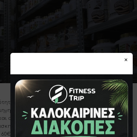
×
ητας για τις ανάγκες μυϊκής
ιηγηθείτε στις κορυφαίες μάρκες του
και αγοράστε από την μεγάλη ποικιλία
κητικά, βιταμίνες, BCAA και πολλά άλλα
 60€.