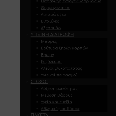
Παραγωγή ενδογενών ορμονών
Θερμογενετικά
Λιπαρά οξέα
Βιταμίνες
Αξεσουάρ
ΥΓΙΕΙΝΉ ΔΙΑΤΡΟΦΉ
Μπάρες
Βούτυρα ξηρών καρπών
Βρώμη
Ρυζάλευρο
Αλεύρι γλυκοπατάτας
Υγιεινοί πειρασμοί
ΣΤΌΧΟΙ
Αύξηση μυικότητας
Μείωση βάρους
Υγεία και ευεξία
Αθλητικές επιδόσεις
ΠΑΚΈΤΑ