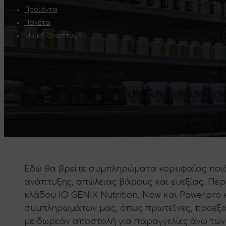
Προϊόντα
Πακέτα
Μυϊκή ανάπτυξη
Εδώ θα βρείτε συμπληρώματα κορυφαίας ποιότ
ανάπτυξης, απώλειας βάρους και ευεξίας. Περ
κλάδου IO GENIX Nutrition, Now και Powerpro 
συμπληρωμάτων μας, όπως πρωτεΐνες, προεξασ
με δωρεάν αποστολή για παραγγελίες άνω των