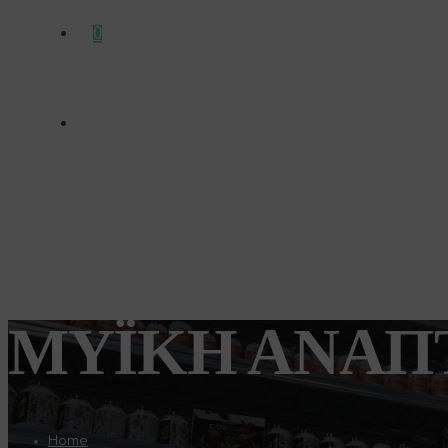
0
ΜΥΪΚΉ ΑΝΆΠ
Home