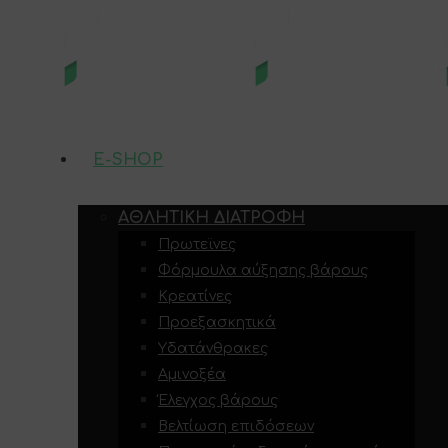
E-SHOP
ΑΘΛΗΤΙΚΉ ΔΙΑΤΡΟΦΉ
Πρωτεϊνες
Φόρμουλα αύξησης βάρους
Κρεατίνες
Προεξασκητικά
Υδατάνθρακες
Αμινοξέα
Έλεγχος βάρους
Βελτίωση επιδόσεων