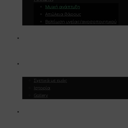
Μυϊκή ανάπτυξη
Απώλεια βάρους
Βελτίωση υγείας/ανοσοποιητικού
ΥΠΗΡΕΣΊΕΣ
ΣΧΕΤΙΚΆ ΜΕ ΕΜΆΣ
Σχετικά με εμάς
Ιστορία
Gallery
ΕΠΙΚΟΙΝΩΝΊΑ