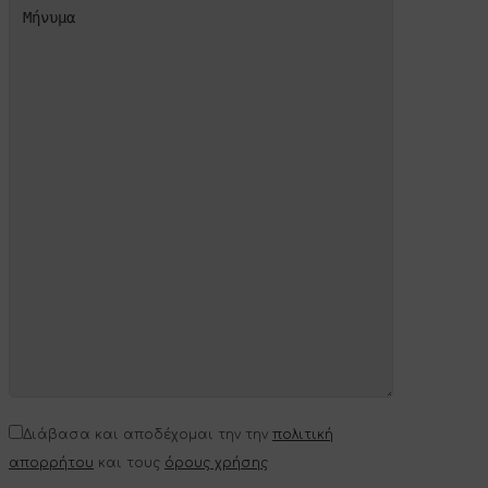
Διάβασα και αποδέχομαι την την
πολιτική
απορρήτου
και τους
όρους χρήσης