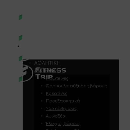
E-SHOP
ΑΘΛΗΤΙΚΉ
ΔΙΑΤΡΟΦΉ
Πρωτεϊνες
Φόρμουλα αύξησης βάρους
Κρεατίνες
Προεξασκητικά
Υδατάνθρακες
Αμινοξέα
Έλεγχος βάρους