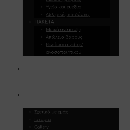
Υγεία και ευεξία
Αθλητικές επιδόσεις
ΠΑΚΈΤΑ
Μυϊκή ανάπτυξη
Απώλεια βάρους
Βελτίωση υγείας/
ανοσοποιητικού
ΥΠΗΡΕΣΊΕΣ
ΣΧΕΤΙΚΆ ΜΕ ΕΜΆΣ
Σχετικά με εμάς
Ιστορία
Gallery