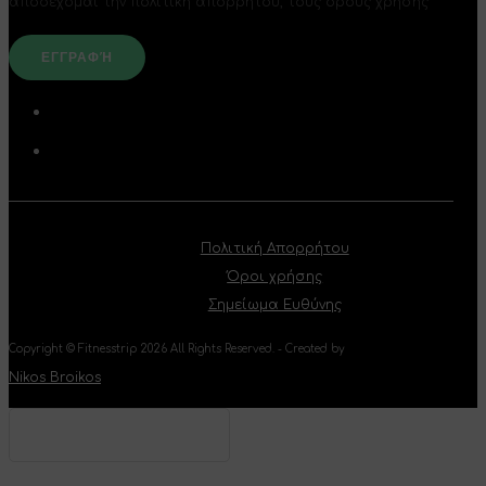
αποδέχομαι την πολιτική απορρήτου, τους όρους χρήσης
Πολιτική Απορρήτου
Όροι χρήσης
Σημείωμα Ευθύνης
Copyright © Fitnesstrip 2026 All Rights Reserved. - Created by
Nikos Broikos
Type your text and hit
enter to search