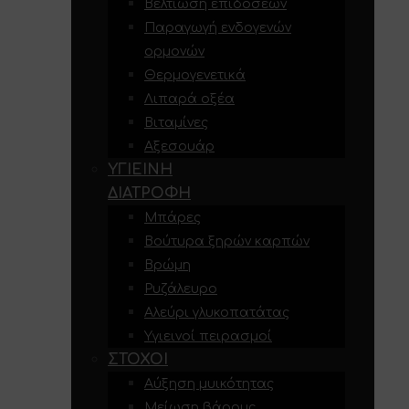
Βελτίωση επιδόσεων
Παραγωγή ενδογενών
ορμονών
Θερμογενετικά
Λιπαρά οξέα
Βιταμίνες
Αξεσουάρ
ΥΓΙΕΙΝΉ
ΔΙΑΤΡΟΦΉ
Μπάρες
Βούτυρα ξηρών καρπών
Βρώμη
Ρυζάλευρο
Αλεύρι γλυκοπατάτας
Υγιεινοί πειρασμοί
ΣΤΌΧΟΙ
Αύξηση μυικότητας
Μείωση βάρους