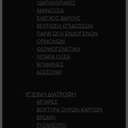
ΥΔΑΤΆΝΘΡΑΚΕΣ
ΑΜΙΝΟΞΈΑ
ΈΛΕΓΧΟΣ ΒΆΡΟΥΣ
ΒΕΛΤΊΩΣΗ ΕΠΙΔΌΣΕΩΝ
ΠΑΡΑΓΩΓΉ ΕΝΔΟΓΕΝΏΝ
ΟΡΜΟΝΏΝ
ΘΕΡΜΟΓΕΝΕΤΙΚΆ
ΛΙΠΑΡΆ ΟΞΈΑ
ΒΙΤΑΜΊΝΕΣ
ΑΞΕΣΟΥΆΡ
ΥΓΙΕΙΝΉ ΔΙΑΤΡΟΦΉ
ΜΠΆΡΕΣ
ΒΟΎΤΥΡΑ ΞΗΡΏΝ ΚΑΡΠΏΝ
ΒΡΏΜΗ
ΡΥΖΆΛΕΥΡΟ