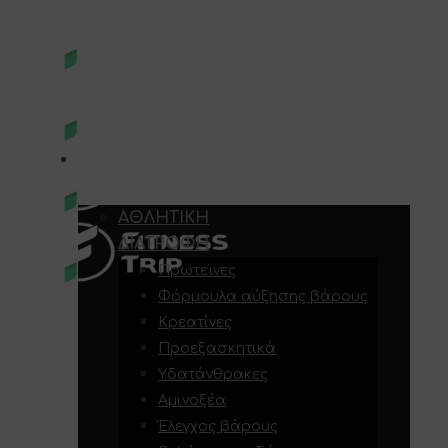
E-SHOP
ΑΘΛΗΤΙΚΉ
ΔΙΑΤΡΟΦΉ
Πρωτεϊνες
Φόρμουλα αύξησης βάρους
Κρεατίνες
Προεξασκητικά
Υδατάνθρακες
Αμινοξέα
Έλεγχος βάρους