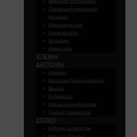
Βελτίωση επιδόσεων
Παραγωγή ενδογενών
ορμονών
Θερμογενετικά
Λιπαρά οξέα
Βιταμίνες
Αξεσουάρ
ΥΓΙΕΙΝΉ
ΔΙΑΤΡΟΦΉ
Μπάρες
Βούτυρα ξηρών καρπών
Βρώμη
Ρυζάλευρο
Αλεύρι γλυκοπατάτας
Υγιεινοί πειρασμοί
ΣΤΌΧΟΙ
Αύξηση μυικότητας
Μείωση βάρους