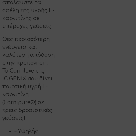
απολαύστε τα
οφέλη της υγρής L-
καρνιτίνης σε
υπέροχες γεύσεις.
Θες περισσότερη
ενέργεια και
καλύτερη απόδοση
στην προπόνηση;
Το Carniluxe της
iO.GENIX σου δίνει
ποιοτική υγρή L-
καρνιτίνη
(Carnipure®) σε
τρεις δροσιστικές
γεύσεις!
– Υψηλής