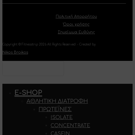
Πολιτική Απορρήτου
Όροι χρήσης
Σημείωμα Ευθύνης
Copyright © Fitnesstrip 2026 All Rights Reserved. - Created by
Nikos Broikos
Type your text and hit
enter to search
E-SHOP
ΑΘΛΗΤΙΚΉ ΔΙΑΤΡΟΦΉ
ΠΡΩΤΕΪΝΕΣ
ISOLATE
CONCENTRATE
CASEIN