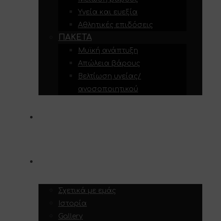
Υγεία και ευεξία
Αθλητικές επιδόσεις
ΠΑΚΈΤΑ
Μυϊκή ανάπτυξη
Απώλεια βάρους
Βελτίωση υγείας/
ανοσοποιητικού
ΥΠΗΡΕΣΊΕΣ
ΣΧΕΤΙΚΆ ΜΕ ΕΜΆΣ
Σχετικά με εμάς
Ιστορία
Gallery