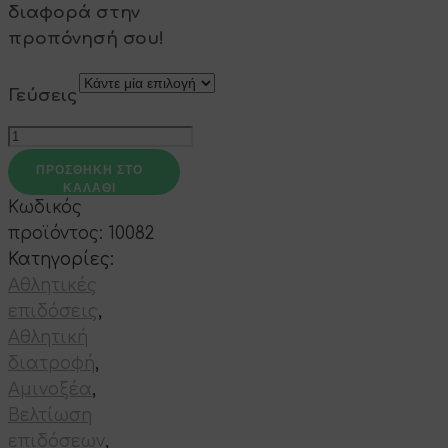
διαφορά στην
προπόνησή σου!
Γεύσεις
Εκκαθάριση
Carniluxe
1L
ΠΡΟΣΘΉΚΗ ΣΤΟ
ποσότητα
ΚΑΛΆΘΙ
Κωδικός
προϊόντος:
10082
Κατηγορίες:
Αθλητικές
επιδόσεις
,
Αθλητική
διατροφή
,
Αμινοξέα
,
Βελτίωση
επιδόσεων
,