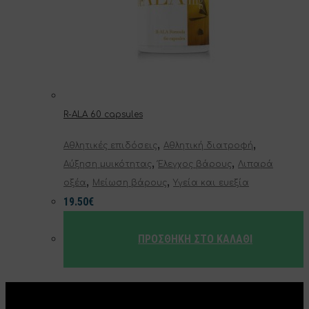
R-ALA 60 capsules
,
,
Αθλητικές επιδόσεις
Αθλητική διατροφή
,
,
Αύξηση μυικότητας
Έλεγχος βάρους
Λιπαρά
,
,
οξέα
Μείωση βάρους
Υγεία και ευεξία
19.50
€
ΠΡΟΣΘΉΚΗ ΣΤΟ ΚΑΛΆΘΙ