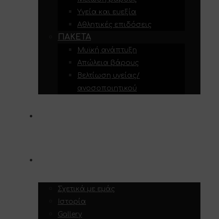
Υγεία και ευεξία
Αθλητικές επιδόσεις
ΠΑΚΈΤΑ
Μυϊκή ανάπτυξη
Απώλεια βάρους
Βελτίωση υγείας/
ανοσοποιητικού
ΥΠΗΡΕΣΊΕΣ
ΣΧΕΤΙΚΆ ΜΕ ΕΜΆΣ
Σχετικά με εμάς
Ιστορία
Gallery