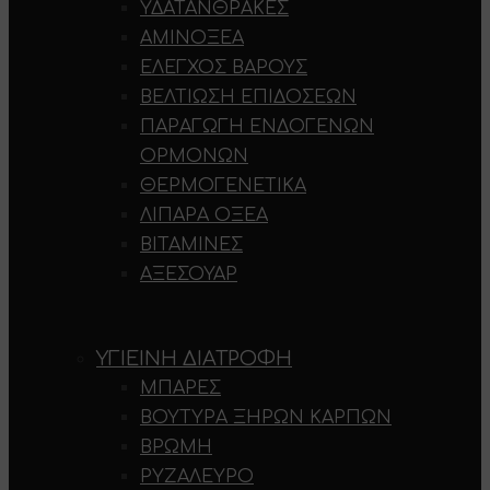
ΥΔΑΤΆΝΘΡΑΚΕΣ
ΑΜΙΝΟΞΈΑ
ΈΛΕΓΧΟΣ ΒΆΡΟΥΣ
ΒΕΛΤΊΩΣΗ ΕΠΙΔΌΣΕΩΝ
ΠΑΡΑΓΩΓΉ ΕΝΔΟΓΕΝΏΝ
ΟΡΜΟΝΏΝ
ΘΕΡΜΟΓΕΝΕΤΙΚΆ
ΛΙΠΑΡΆ ΟΞΈΑ
ΒΙΤΑΜΊΝΕΣ
ΑΞΕΣΟΥΆΡ
ΥΓΙΕΙΝΉ ΔΙΑΤΡΟΦΉ
ΜΠΆΡΕΣ
ΒΟΎΤΥΡΑ ΞΗΡΏΝ ΚΑΡΠΏΝ
ΒΡΏΜΗ
ΡΥΖΆΛΕΥΡΟ