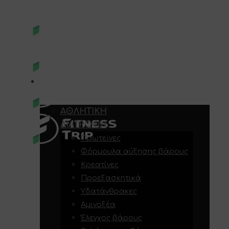
E-SHOP
ΑΘΛΗΤΙΚΉ
ΔΙΑΤΡΟΦΉ
Πρωτεϊνες
Φόρμουλα αύξησης βάρους
Κρεατίνες
Προεξασκητικά
Υδατάνθρακες
Αμινοξέα
Έλεγχος βάρους