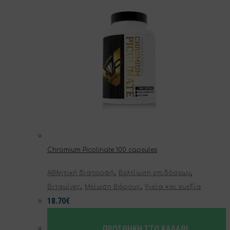
του
προϊόντος
Chromium Picolinate 100 capsules
,
,
Αθλητική διατροφή
Βελτίωση επιδόσεων
,
,
Βιταμίνες
Μείωση βάρους
Υγεία και ευεξία
18.70
€
ΠΡΟΣΘΉΚΗ ΣΤΟ ΚΑΛΆΘΙ