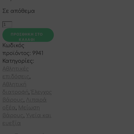
Σε απόθεμα
CLA
Pro
ΠΡΟΣΘΉΚΗ ΣΤΟ
100
ΚΑΛΆΘΙ
Κωδικός
softgels
προϊόντος:
9941
ποσότητα
Κατηγορίες:
Αθλητικές
επιδόσεις
,
Αθλητική
διατροφή
,
Έλεγχος
βάρους
,
Λιπαρά
οξέα
,
Μείωση
βάρους
,
Υγεία και
ευεξία