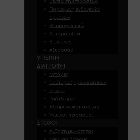
Βελτίωση επιδόσεων
Παραγωγή ενδογενών
ορμονών
Θερμογενετικά
Λιπαρά οξέα
Βιταμίνες
Αξεσουάρ
ΥΓΙΕΙΝΉ
ΔΙΑΤΡΟΦΉ
Μπάρες
Βούτυρα ξηρών καρπών
Βρώμη
Ρυζάλευρο
Αλεύρι γλυκοπατάτας
Υγιεινοί πειρασμοί
ΣΤΌΧΟΙ
Αύξηση μυικότητας
Μείωση βάρους