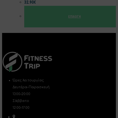
32.90
€
ΕΠΙΛΟΓΉ
Αυτό
το
προϊόν
έχει
πολλαπλές
παραλλαγές.
Οι
επιλογές
Ώρες λειτουργίας
μπορούν
Δευτέρα-Παρασκευή:
να
13:00–20:00
επιλεγούν
Σάββατο:
στη
12:00–17:00
σελίδα