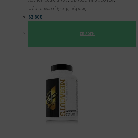
Αύξηση μυικότητας
Βελτίωση επιδόσεων
Φόρμουλα αύξησης βάρους
62.60
€
ΕΠΙΛΟΓΉ
Αυτό
το
προϊόν
έχει
πολλαπλές
παραλλαγές.
Οι
επιλογές
μπορούν
να
επιλεγούν