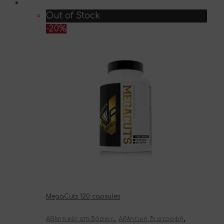
στη
σελίδα
Out of Stock
του
-20%
προϊόντος
MegaCuts 120 capsules
,
,
Αθλητικές επιδόσεις
Αθλητική διατροφή